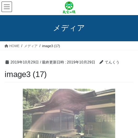
コ
ナ
ン
ビ
テ
ゲ
ン
ー
メディア
ツ
シ
へ
ョ
ス
ン
HOME
メディア
image3 (17)
キ
に
ッ
移
プ
動
2019年10月29日
/ 最終更新日時 :
2019年10月29日
てんくう
image3 (17)