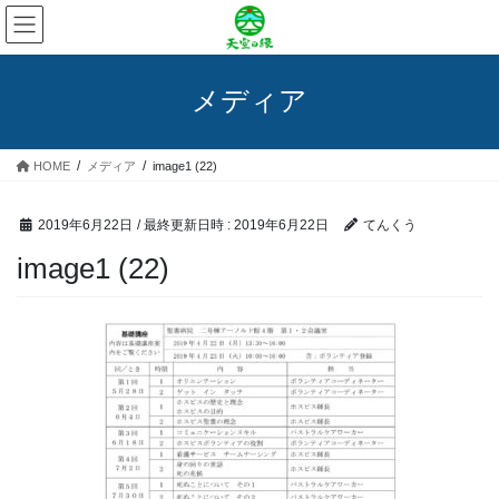
コ
ナ
ン
ビ
テ
ゲ
ン
ー
メディア
ツ
シ
へ
ョ
ス
ン
HOME
メディア
image1 (22)
キ
に
ッ
移
プ
動
2019年6月22日
/ 最終更新日時 :
2019年6月22日
てんくう
image1 (22)