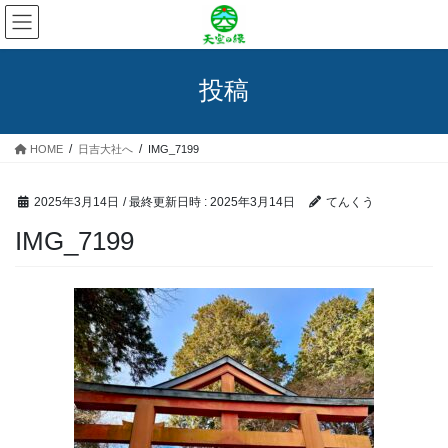
コ
ナ
ン
ビ
テ
ゲ
ン
ー
投稿
ツ
シ
へ
ョ
ス
ン
HOME
日吉大社へ
IMG_7199
キ
に
ッ
移
プ
動
2025年3月14日
/ 最終更新日時 :
2025年3月14日
てんくう
IMG_7199