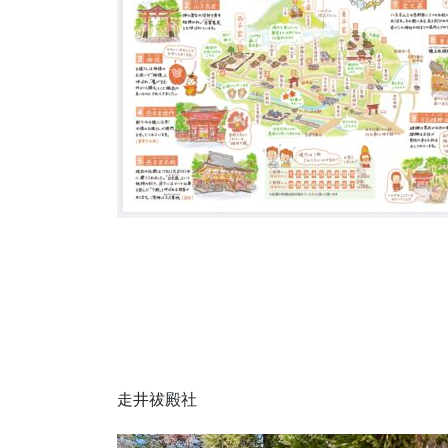
走井祓殿社