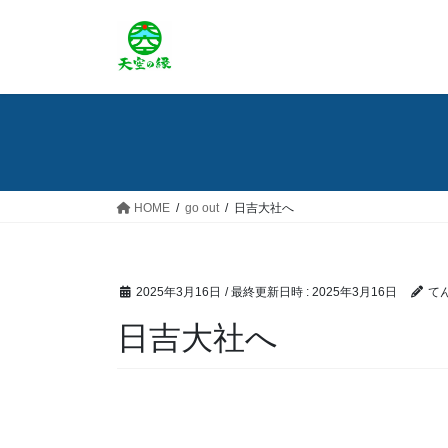
コ
ナ
ン
ビ
テ
ゲ
ン
ー
ツ
シ
へ
ョ
ス
ン
キ
に
ッ
移
HOME
go out
日吉大社へ
プ
動
2025年3月16日
/ 最終更新日時 :
2025年3月16日
て
日吉大社へ