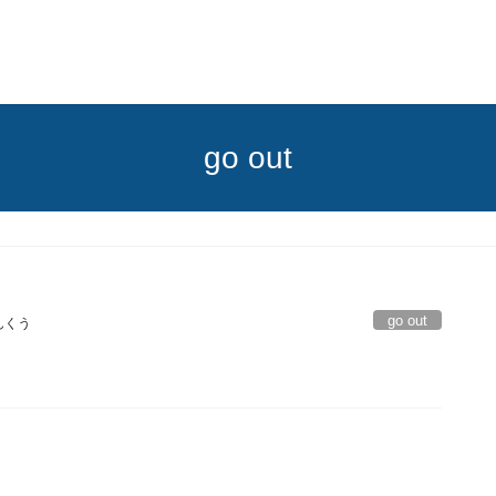
go out
go out
んくう