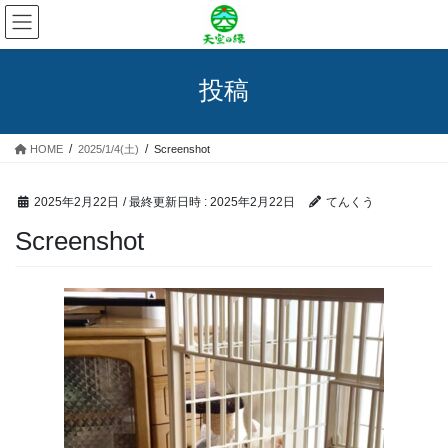
コ
ナ
ン
ビ
テ
ゲ
ン
ー
投稿
ツ
シ
へ
ョ
ス
ン
HOME
2025/1/4(土)
Screenshot
キ
に
ッ
移
プ
動
2025年2月22日
/ 最終更新日時 :
2025年2月22日
てんくう
Screenshot