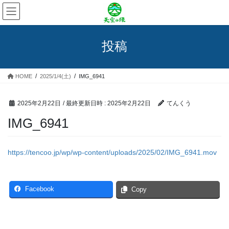
コ
ナ
ン
ビ
テ
ゲ
ン
ー
投稿
ツ
シ
へ
ョ
ス
ン
HOME
2025/1/4(土)
IMG_6941
キ
に
ッ
移
プ
動
2025年2月22日
/ 最終更新日時 :
2025年2月22日
てんくう
IMG_6941
https://tencoo.jp/wp/wp-content/uploads/2025/02/IMG_6941.mov
Facebook
Copy