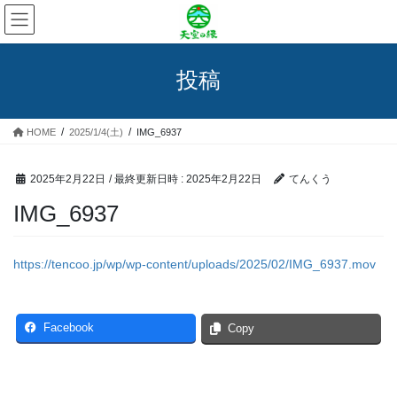
コ
ナ
ン
ビ
テ
ゲ
ン
ー
投稿
ツ
シ
へ
ョ
ス
ン
HOME
2025/1/4(土)
IMG_6937
キ
に
ッ
移
プ
動
2025年2月22日
/ 最終更新日時 :
2025年2月22日
てんくう
IMG_6937
https://tencoo.jp/wp/wp-content/uploads/2025/02/IMG_6937.mov
Facebook
Copy