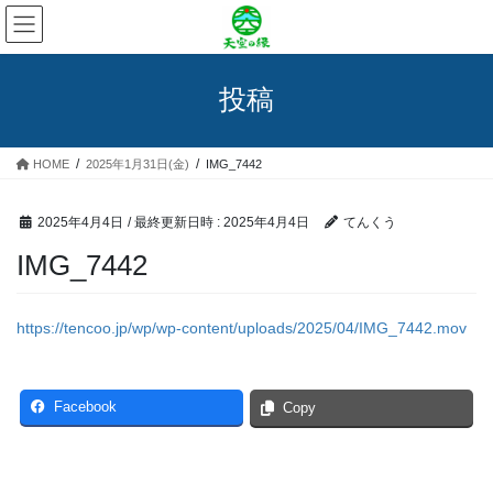
コ
ナ
ン
ビ
テ
ゲ
ン
ー
投稿
ツ
シ
へ
ョ
ス
ン
HOME
2025年1月31日(金)
IMG_7442
キ
に
ッ
移
プ
動
2025年4月4日
/ 最終更新日時 :
2025年4月4日
てんくう
IMG_7442
https://tencoo.jp/wp/wp-content/uploads/2025/04/IMG_7442.mov
Facebook
Copy