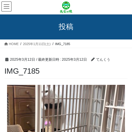
コ
ナ
ン
ビ
テ
ゲ
ン
ー
投稿
ツ
シ
へ
ョ
ス
ン
HOME
2025年1月11日(土)
IMG_7185
キ
に
ッ
移
プ
動
2025年3月12日
/ 最終更新日時 :
2025年3月12日
てんくう
IMG_7185