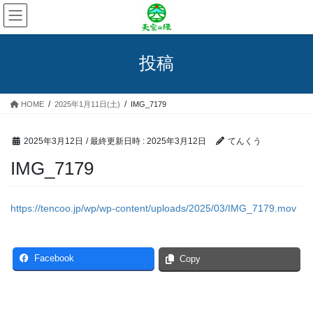
コ
ナ
ン
ビ
テ
ゲ
ン
ー
投稿
ツ
シ
へ
ョ
ス
ン
HOME
2025年1月11日(土)
IMG_7179
キ
に
ッ
移
プ
動
2025年3月12日
/ 最終更新日時 :
2025年3月12日
てんくう
IMG_7179
https://tencoo.jp/wp/wp-content/uploads/2025/03/IMG_7179.mov
Facebook
Copy