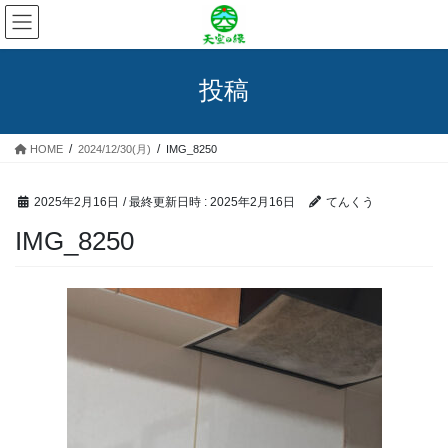
コ
ナ
ン
ビ
テ
ゲ
ン
ー
投稿
ツ
シ
へ
ョ
ス
ン
HOME
2024/12/30(月)
IMG_8250
キ
に
ッ
移
プ
動
2025年2月16日
/ 最終更新日時 :
2025年2月16日
てんくう
IMG_8250