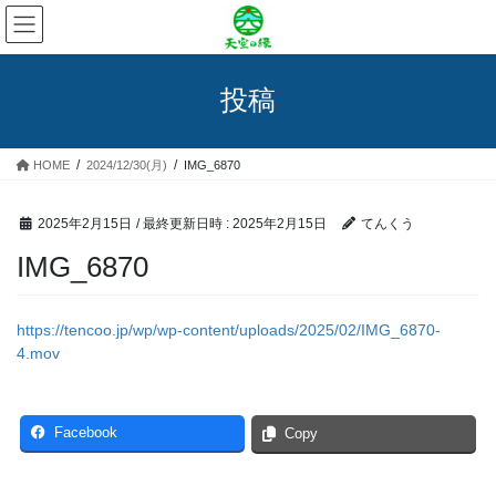
コ
ナ
ン
ビ
テ
ゲ
ン
ー
投稿
ツ
シ
へ
ョ
ス
ン
HOME
2024/12/30(月)
IMG_6870
キ
に
ッ
移
プ
動
2025年2月15日
/ 最終更新日時 :
2025年2月15日
てんくう
IMG_6870
https://tencoo.jp/wp/wp-content/uploads/2025/02/IMG_6870-
4.mov
Facebook
Copy