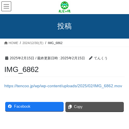
コ
ナ
ン
ビ
テ
ゲ
ン
ー
投稿
ツ
シ
へ
ョ
ス
ン
HOME
2024/12/30(月)
IMG_6862
キ
に
ッ
移
プ
動
2025年2月15日
/ 最終更新日時 :
2025年2月15日
てんくう
IMG_6862
https://tencoo.jp/wp/wp-content/uploads/2025/02/IMG_6862.mov
Facebook
Copy