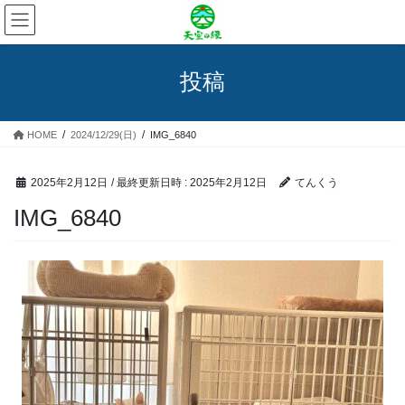
コ
ナ
ン
ビ
テ
ゲ
ン
ー
投稿
ツ
シ
へ
ョ
ス
ン
HOME
2024/12/29(日)
IMG_6840
キ
に
ッ
移
プ
動
2025年2月12日
/ 最終更新日時 :
2025年2月12日
てんくう
IMG_6840