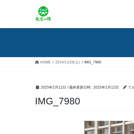
コ
ナ
ン
ビ
テ
ゲ
ン
ー
ツ
シ
へ
ョ
ス
ン
キ
に
ッ
移
HOME
2024/12/28(土)
IMG_7980
プ
動
2025年2月12日
/ 最終更新日時 :
2025年2月12日
て
IMG_7980