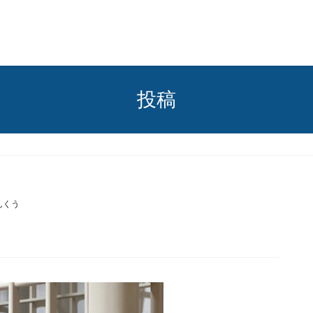
投稿
んくう