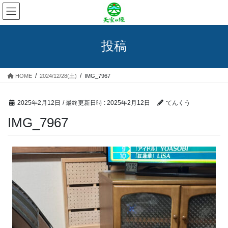
コ
ナ
ン
ビ
テ
ゲ
ン
ー
投稿
ツ
シ
へ
ョ
ス
ン
HOME
2024/12/28(土)
IMG_7967
キ
に
ッ
移
プ
動
2025年2月12日
/ 最終更新日時 :
2025年2月12日
てんくう
IMG_7967