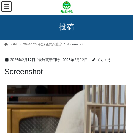
コ
ナ
ン
ビ
テ
ゲ
ン
ー
投稿
ツ
シ
へ
ョ
ス
ン
HOME
2024/12/27(金) 正式譲渡③
Screenshot
キ
に
ッ
移
プ
動
2025年2月12日
/ 最終更新日時 :
2025年2月12日
てんくう
Screenshot