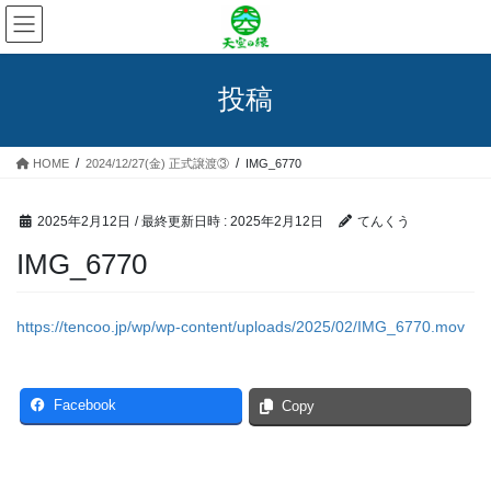
コ
ナ
ン
ビ
テ
ゲ
ン
ー
投稿
ツ
シ
へ
ョ
ス
ン
HOME
2024/12/27(金) 正式譲渡③
IMG_6770
キ
に
ッ
移
プ
動
2025年2月12日
/ 最終更新日時 :
2025年2月12日
てんくう
IMG_6770
https://tencoo.jp/wp/wp-content/uploads/2025/02/IMG_6770.mov
Facebook
Copy