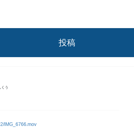
投稿
んくう
5/02/IMG_6766.mov