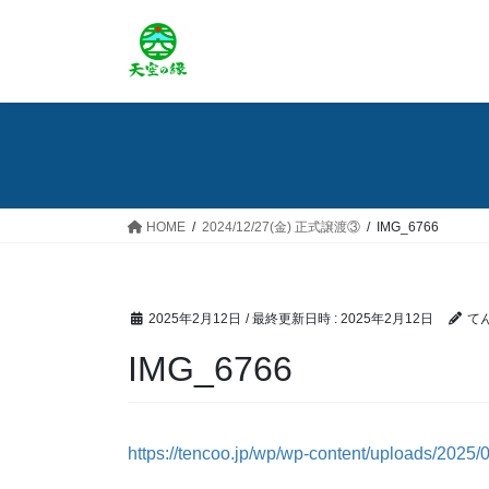
コ
ナ
ン
ビ
テ
ゲ
ン
ー
ツ
シ
へ
ョ
ス
ン
キ
に
ッ
移
HOME
2024/12/27(金) 正式譲渡③
IMG_6766
プ
動
2025年2月12日
/ 最終更新日時 :
2025年2月12日
て
IMG_6766
https://tencoo.jp/wp/wp-content/uploads/202