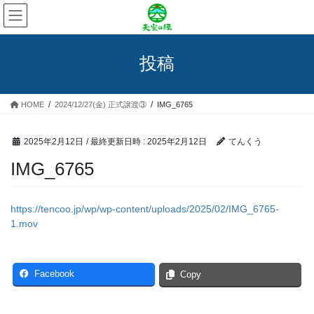
コ
ナ
ン
ビ
テ
ゲ
ン
ー
投稿
ツ
シ
へ
ョ
ス
ン
HOME
2024/12/27(金) 正式譲渡③
IMG_6765
キ
に
ッ
移
プ
動
2025年2月12日
/ 最終更新日時 :
2025年2月12日
てんくう
IMG_6765
https://tencoo.jp/wp/wp-content/uploads/2025/02/IMG_6765-
1.mov
Facebook
Copy