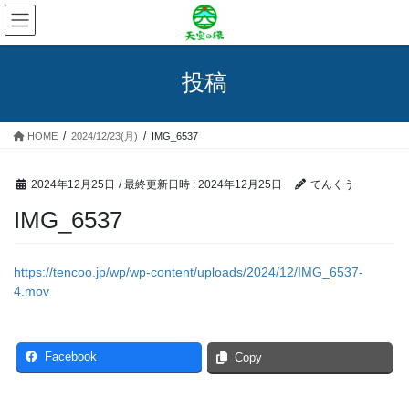
コ
ナ
ン
ビ
テ
ゲ
ン
ー
投稿
ツ
シ
へ
ョ
ス
ン
HOME
2024/12/23(月)
IMG_6537
キ
に
ッ
移
プ
動
2024年12月25日
/ 最終更新日時 :
2024年12月25日
てんくう
IMG_6537
https://tencoo.jp/wp/wp-content/uploads/2024/12/IMG_6537-
4.mov
Facebook
Copy