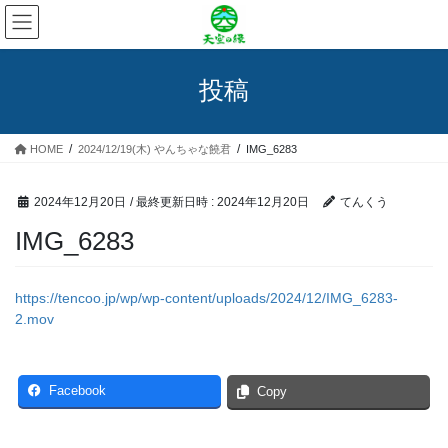
コ
ナ
ン
ビ
テ
ゲ
ン
ー
投稿
ツ
シ
へ
ョ
ス
ン
HOME
2024/12/19(木) やんちゃな饒君
IMG_6283
キ
に
ッ
移
プ
動
2024年12月20日
/ 最終更新日時 :
2024年12月20日
てんくう
IMG_6283
https://tencoo.jp/wp/wp-content/uploads/2024/12/IMG_6283-
2.mov
Facebook
Copy