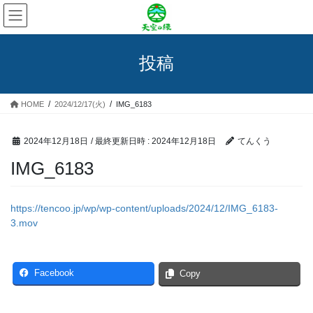
コ
ナ
ン
ビ
テ
ゲ
ン
ー
投稿
ツ
シ
へ
ョ
ス
ン
HOME
2024/12/17(火)
IMG_6183
キ
に
ッ
移
プ
動
2024年12月18日
/ 最終更新日時 :
2024年12月18日
てんくう
IMG_6183
https://tencoo.jp/wp/wp-content/uploads/2024/12/IMG_6183-
3.mov
Facebook
Copy