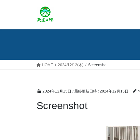
コ
ナ
ン
ビ
テ
ゲ
ン
ー
ツ
シ
へ
ョ
ス
ン
キ
に
ッ
移
HOME
2024/12/12(木)
Screenshot
プ
動
2024年12月15日
/ 最終更新日時 :
2024年12月15日
Screenshot