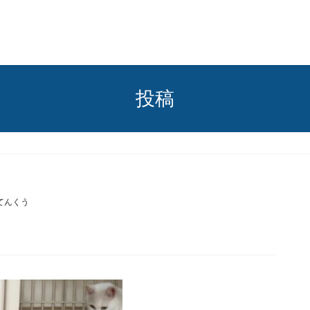
投稿
てんくう