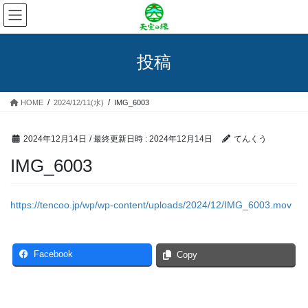
コ
ナ
ン
ビ
テ
ゲ
ン
ー
投稿
ツ
シ
へ
ョ
ス
ン
HOME
2024/12/11(水)
IMG_6003
キ
に
ッ
移
プ
動
2024年12月14日
/ 最終更新日時 :
2024年12月14日
てんくう
IMG_6003
https://tencoo.jp/wp/wp-content/uploads/2024/12/IMG_6003.mov
Facebook
Copy