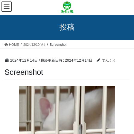
コ
ナ
ン
ビ
テ
ゲ
ン
ー
投稿
ツ
シ
へ
ョ
ス
ン
HOME
2024/12/10(火)
Screenshot
キ
に
ッ
移
プ
動
2024年12月14日
/ 最終更新日時 :
2024年12月14日
てんくう
Screenshot