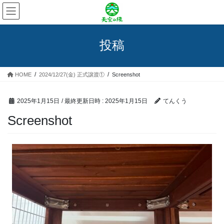
コ
ナ
ン
ビ
テ
ゲ
ン
ー
投稿
ツ
シ
へ
ョ
ス
ン
HOME
2024/12/27(金) 正式譲渡①
Screenshot
キ
に
ッ
移
プ
動
2025年1月15日
/ 最終更新日時 :
2025年1月15日
てんくう
Screenshot