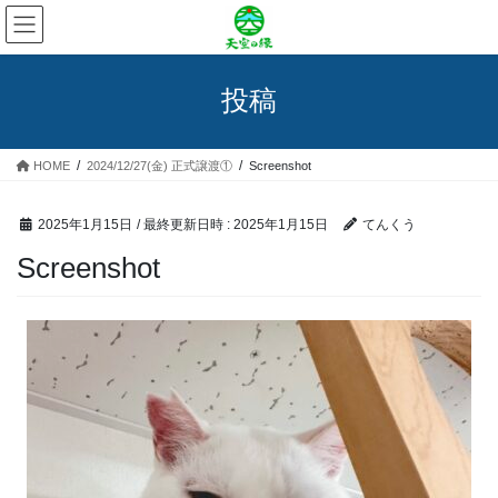
コ
ナ
ン
ビ
テ
ゲ
ン
ー
投稿
ツ
シ
へ
ョ
ス
ン
HOME
2024/12/27(金) 正式譲渡①
Screenshot
キ
に
ッ
移
プ
動
2025年1月15日
/ 最終更新日時 :
2025年1月15日
てんくう
Screenshot