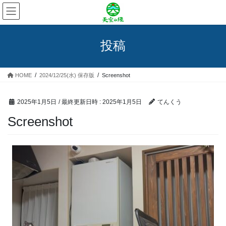
コ
ナ
ン
ビ
テ
ゲ
ン
ー
投稿
ツ
シ
へ
ョ
ス
ン
HOME
2024/12/25(水) 保存版
Screenshot
キ
に
ッ
移
プ
動
2025年1月5日
/ 最終更新日時 :
2025年1月5日
てんくう
Screenshot