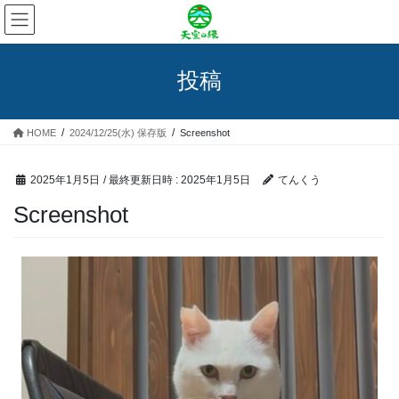
コ
ナ
ン
ビ
テ
ゲ
ン
ー
投稿
ツ
シ
へ
ョ
ス
ン
HOME
2024/12/25(水) 保存版
Screenshot
キ
に
ッ
移
プ
動
2025年1月5日
/ 最終更新日時 :
2025年1月5日
てんくう
Screenshot