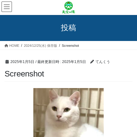
コ
ナ
ン
ビ
テ
ゲ
ン
ー
投稿
ツ
シ
へ
ョ
ス
ン
HOME
2024/12/25(水) 保存版
Screenshot
キ
に
ッ
移
プ
動
2025年1月5日
/ 最終更新日時 :
2025年1月5日
てんくう
Screenshot