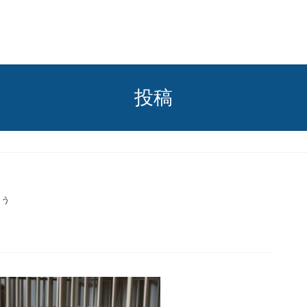
投稿
くう