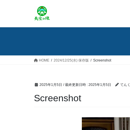
コ
ナ
ン
ビ
テ
ゲ
ン
ー
ツ
シ
へ
ョ
ス
ン
キ
に
ッ
移
HOME
2024/12/25(水) 保存版
Screenshot
プ
動
2025年1月5日
/ 最終更新日時 :
2025年1月5日
てん
Screenshot