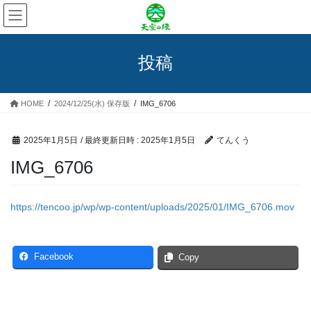
コ
ナ
ン
ビ
テ
ゲ
ン
ー
投稿
ツ
シ
へ
ョ
ス
ン
HOME
2024/12/25(水) 保存版
IMG_6706
キ
に
ッ
移
プ
動
2025年1月5日
/ 最終更新日時 :
2025年1月5日
てんくう
IMG_6706
https://tencoo.jp/wp/wp-content/uploads/2025/01/IMG_6706.mov
Facebook
Copy