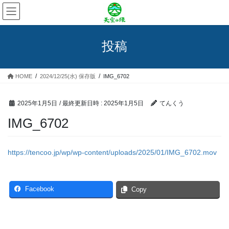
コ
ナ
ン
ビ
テ
ゲ
ン
ー
投稿
ツ
シ
へ
ョ
ス
ン
HOME
2024/12/25(水) 保存版
IMG_6702
キ
に
ッ
移
プ
動
2025年1月5日
/ 最終更新日時 :
2025年1月5日
てんくう
IMG_6702
https://tencoo.jp/wp/wp-content/uploads/2025/01/IMG_6702.mov
Facebook
Copy