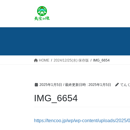
コ
ナ
ン
ビ
テ
ゲ
ン
ー
ツ
シ
へ
ョ
ス
ン
キ
に
ッ
移
HOME
2024/12/25(水) 保存版
IMG_6654
プ
動
2025年1月5日
/ 最終更新日時 :
2025年1月5日
てん
IMG_6654
https://tencoo.jp/wp/wp-content/uploads/202