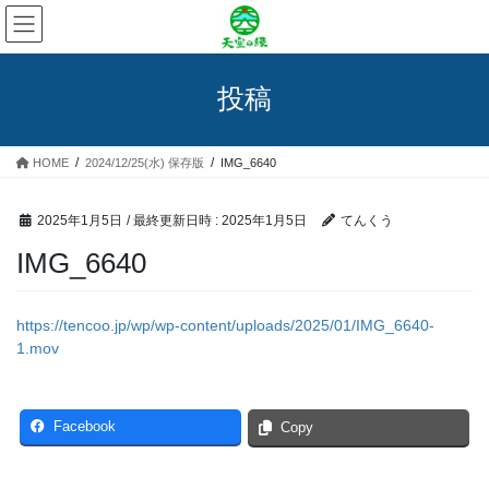
コ
ナ
ン
ビ
テ
ゲ
ン
ー
投稿
ツ
シ
へ
ョ
ス
ン
HOME
2024/12/25(水) 保存版
IMG_6640
キ
に
ッ
移
プ
動
2025年1月5日
/ 最終更新日時 :
2025年1月5日
てんくう
IMG_6640
https://tencoo.jp/wp/wp-content/uploads/2025/01/IMG_6640-
1.mov
Facebook
Copy