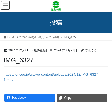
コ
ナ
ン
ビ
テ
ゲ
ン
ー
投稿
ツ
シ
へ
ョ
ス
ン
HOME
2024/12/20(金) 出た!part2 保存版
IMG_6327
キ
に
ッ
移
プ
動
2024年12月21日
/ 最終更新日時 :
2024年12月21日
てんくう
IMG_6327
https://tencoo.jp/wp/wp-content/uploads/2024/12/IMG_6327-
1.mov
Facebook
Copy