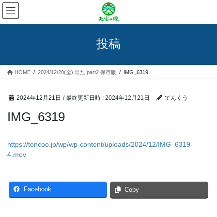
コ
ナ
ン
ビ
テ
ゲ
ン
ー
投稿
ツ
シ
へ
ョ
ス
ン
HOME
2024/12/20(金) 出た!part2 保存版
IMG_6319
キ
に
ッ
移
プ
動
2024年12月21日
/ 最終更新日時 :
2024年12月21日
てんくう
IMG_6319
https://tencoo.jp/wp/wp-content/uploads/2024/12/IMG_6319-
4.mov
Facebook
Copy